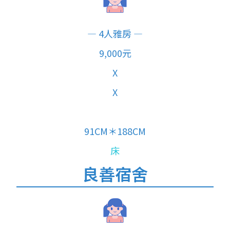
— 4人雅房 —
9,000元
X
X
X
91CM＊188CM
床
良善宿舍