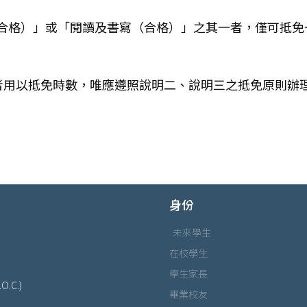
合格）」或「閱讀及書寫（合格）」之其一者，僅可抵免
獎者用以抵免時數，唯應遵照說明二、說明三之抵免原則辦
身份
未來學生
在校學生
學生家長
.O.C.)
畢業校友