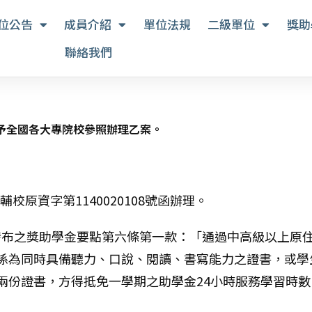
位公告
成員介紹
單位法規
二級單位
獎助
聯絡我們
」函予全國各大專院校參照辦理乙案。
校原資字第1140020108號函辦理。
號令修正發布之獎助學金要點第六條第一款：「通過中高級以上
係為同時具備聽力、口說、閱讀、書寫能力之證書，或學
兩份證書，方得抵免一學期之助學金24小時服務學習時