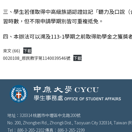
三、學生若僅取得中高級族語認證註記「聽力及口說（
習時數，但不限申請學期別皆可重複抵免。
四、本辦法可以溯及113-1學期之前取得助學金之獲
來文 (66)
下載
0020108_原民教字第1140039546號
下載
地址：320314 桃園市中壢區中北路200號
No. 200, Zhongbei Rd., Zhongli Dist., Taoyuan City 320314, Taiwan (R
Tel：886-3-265-2102 傳真：886-3-265-2199